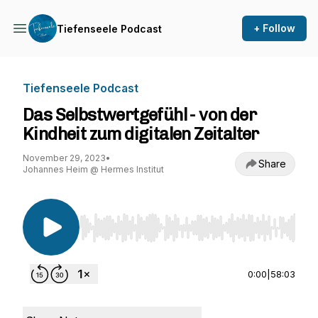
+ Follow
Tiefenseele Podcast
Tiefenseele Podcast
Das Selbstwertgefühl - von der
Kindheit zum digitalen Zeitalter
November 29, 2023
•
Share
Johannes Heim @ Hermes Institut
Use Left/Right to seek, Home/End to jump to st
0:00
|
58:03